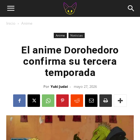
Inicio
Anime
Anime
Noticias
El anime Dorohedoro
confirma su tercera
temporada
Por
Yuki Judai
-
mayo 27, 2026