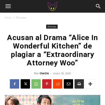
Inicio
Dramas
Dramas
Acusan al Drama “Alice In
Wonderful Kitchen” de
plagiar a “Extraordinary
Attorney Woo”
Por
ChirChi
-
enero 30, 2024