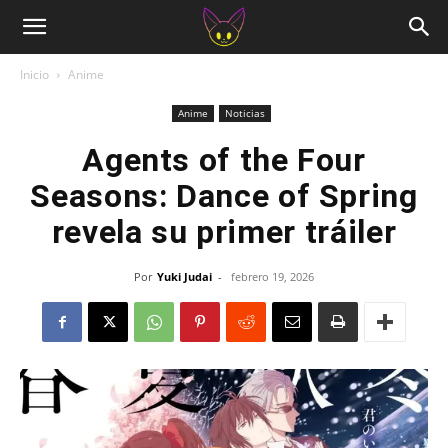
Inicio
Anime
Anime
Noticias
Agents of the Four
Seasons: Dance of Spring
revela su primer tráiler
Por
Yuki Judai
-
febrero 19, 2026