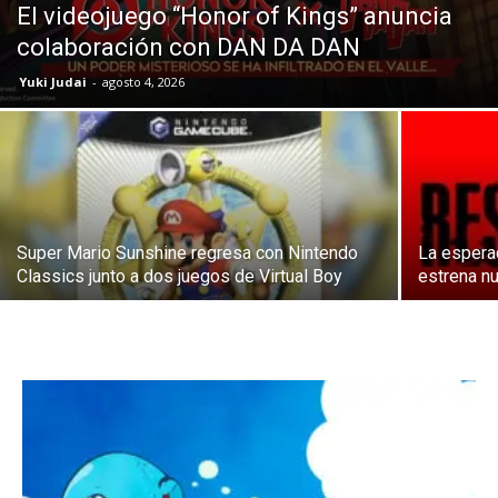
El videojuego “Honor of Kings” anuncia
colaboración con DAN DA DAN
Yuki Judai
-
agosto 4, 2026
Super Mario Sunshine regresa con Nintendo
La esperad
Classics junto a dos juegos de Virtual Boy
estrena nu