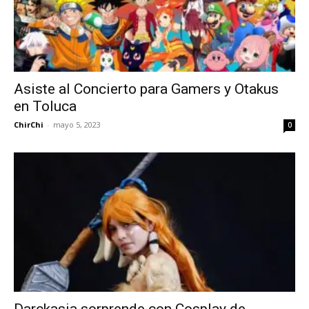
Asiste al Concierto para Gamers y Otakus
en Toluca
ChirChi
-
mayo 5, 2023
0
Darckasia sorprende con Cosplay de