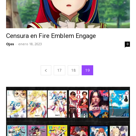
Censura en Fire Emblem Engage
Ojos
-
enero 18, 2023
0
17
18
19