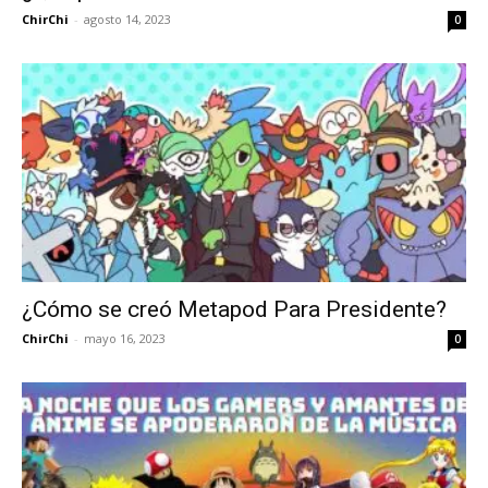
ChirChi
-
agosto 14, 2023
0
¿Cómo se creó Metapod Para Presidente?
ChirChi
-
mayo 16, 2023
0