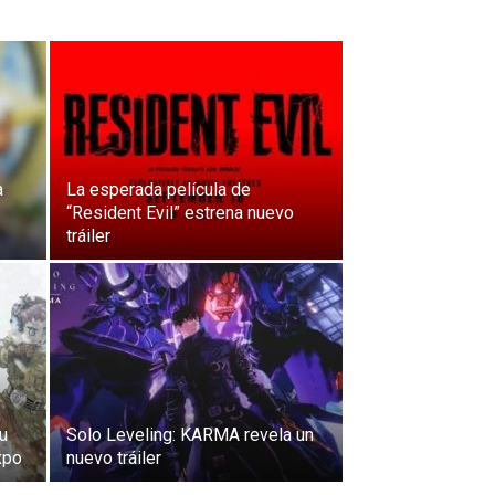
a
La esperada película de
“Resident Evil” estrena nuevo
tráiler
su
Solo Leveling: KARMA revela un
xpo
nuevo tráiler