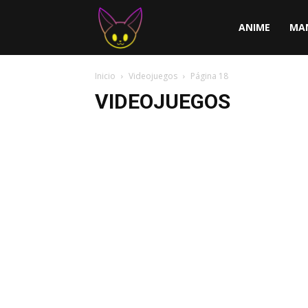
ChirChi
ANIME
MA
Inicio
Videojuegos
Página 18
VIDEOJUEGOS