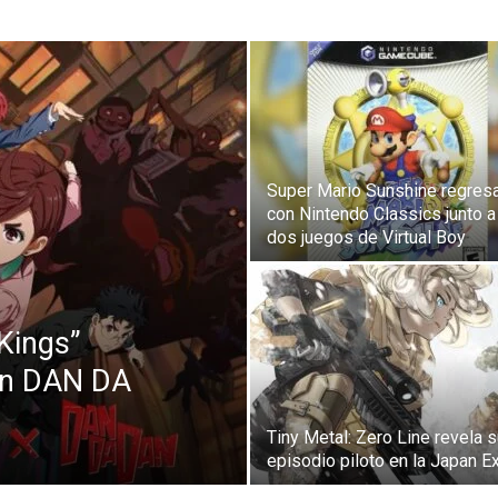
Super Mario Sunshine regres
con Nintendo Classics junto a
dos juegos de Virtual Boy
 Kings”
on DAN DA
Tiny Metal: Zero Line revela 
episodio piloto en la Japan E