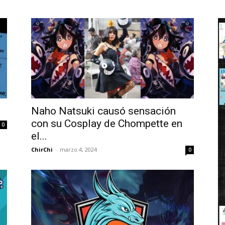
Naho Natsuki causó sensación
con su Cosplay de Chompette en
0
el...
ChirChi
-
marzo 4, 2024
0