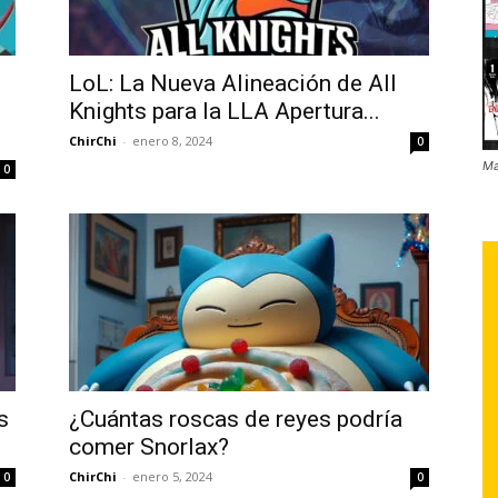
LoL: La Nueva Alineación de All
Knights para la LLA Apertura...
ChirChi
-
enero 8, 2024
0
Ma
0
s
¿Cuántas roscas de reyes podría
comer Snorlax?
ChirChi
-
enero 5, 2024
0
0