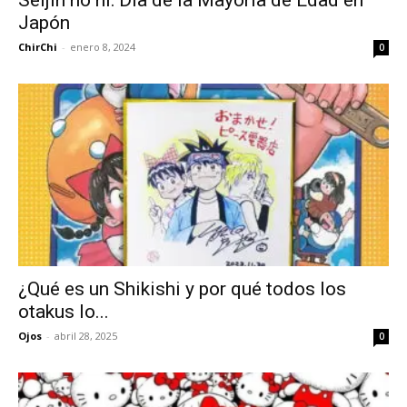
Japón
ChirChi
-
enero 8, 2024
0
¿Qué es un Shikishi y por qué todos los
otakus lo...
Ojos
-
abril 28, 2025
0