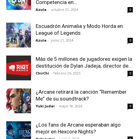
Competencia en...
Azula
-
octubre 31, 2024
0
Escuadrón Animalia y Modo Horda en
League of Legends
Azula
-
junio 21, 2024
0
Más de 5 millones de jugadores exigen la
destitución de Dylan Jadeja, director de...
ChirChi
-
febrero 25, 2025
0
¿Arcane retirará la canción “Remember
Me” de su soundtrack?
Yuki Judai
-
mayo 18, 2026
0
¿Los fans de Arcane esperaban algo
mejor en Hexcore Nights?
Yuki Judai
-
junio 2, 2025