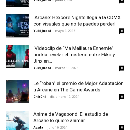
0
¡Arcane: Hexcore Nights llega a la CDMX
con visuales que no te puedes perder!
Yuki Judai
-
mayo 2, 2025
0
¡Videoclip de “Ma Meilleure Ennemie”
podría revelar el misterio entre Ekko y
Jinx en...
Yuki Judai
-
marzo 19, 2025
0
Le “roban” el premio de Mejor Adaptación
a Arcane en The Game Awards
ChirChi
-
diciembre 12, 2024
0
Anime de Vagabond: El estudio de
Arcane lo quiere animar
Azula
-
julio 16, 2024
0